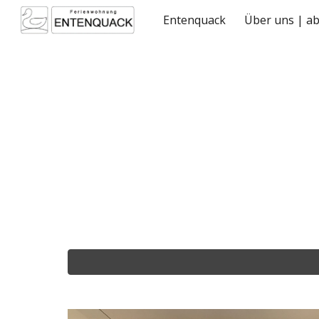
Entenquack
Über uns | a
Sk