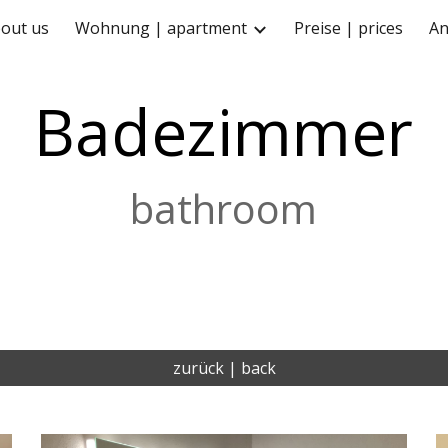
bout us
Wohnung | apartment
Preise | prices
An
ip to main content
Skip to navigat
Badezimmer
bathroom
zurück | back