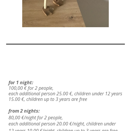
f
or
1
night
:
100
,00 € for 2
people
,
each additional person 25.00 €, children under 12 years
15.00 €, children up to 3 years are free
from
2 nights:
80,00 €/night for 2
p
eople,
each additional person 20.00 €/night, children under
12 years 10.00 €/night, children up to 3 years are free